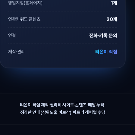
영업지점(홈페이지)
1개
연관키워드 콘텐츠
20개
연결
전화·카톡·문의
제작·관리
티온이 직접
티온이 직접 제작
·
퀄리티 사이트·콘텐츠
·
매달 누적
·
정직한 안내(상위노출 비보장)
·
파트너 레퍼럴 수당