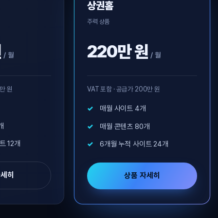
상권홈
주력 상품
원
220만 원
/ 월
/ 월
0만 원
VAT 포함 · 공급가 200만 원
매월 사이트 4개
개
매월 콘텐츠 80개
트 12개
6개월 누적 사이트 24개
자세히
상품 자세히