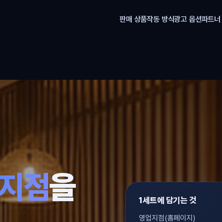
판매 상품
작동 방식
광고 옵션
파트너
,
업지점
을
1세트에 담기는 것
영업지점(홈페이지)