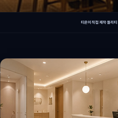
티온이 직접 제작
·
퀄리티