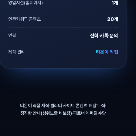
영업지점(홈페이지)
1개
연관키워드 콘텐츠
20개
연결
전화·카톡·문의
제작·관리
티온이 직접
티온이 직접 제작
·
퀄리티 사이트·콘텐츠
·
매달 누적
·
정직한 안내(상위노출 비보장)
·
파트너 레퍼럴 수당