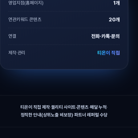
영업지점(홈페이지)
1개
연관키워드 콘텐츠
20개
연결
전화·카톡·문의
제작·관리
티온이 직접
티온이 직접 제작
·
퀄리티 사이트·콘텐츠
·
매달 누적
·
정직한 안내(상위노출 비보장)
·
파트너 레퍼럴 수당