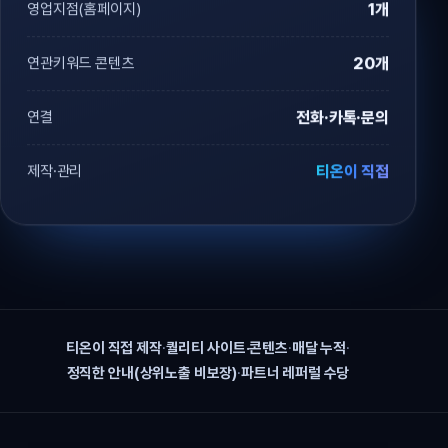
영업지점(홈페이지)
1개
연관키워드 콘텐츠
20개
연결
전화·카톡·문의
제작·관리
티온이 직접
티온이 직접 제작
·
퀄리티 사이트·콘텐츠
·
매달 누적
·
정직한 안내(상위노출 비보장)
·
파트너 레퍼럴 수당