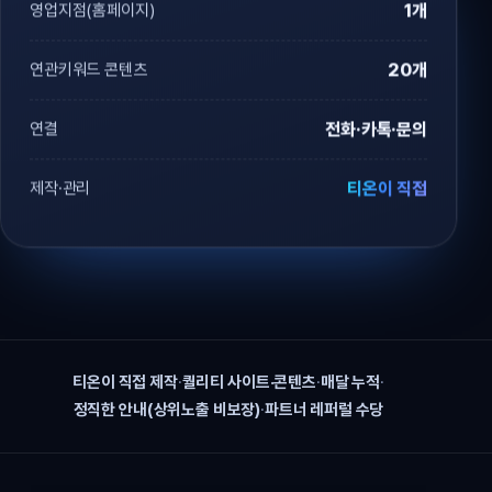
영업지점(홈페이지)
1개
연관키워드 콘텐츠
20개
연결
전화·카톡·문의
제작·관리
티온이 직접
티온이 직접 제작
·
퀄리티 사이트·콘텐츠
·
매달 누적
·
정직한 안내(상위노출 비보장)
·
파트너 레퍼럴 수당