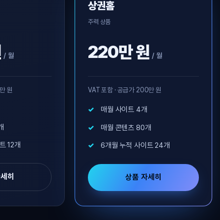
상권홈
주력 상품
원
220만 원
/ 월
/ 월
0만 원
VAT 포함 · 공급가 200만 원
매월 사이트 4개
개
매월 콘텐츠 80개
트 12개
6개월 누적 사이트 24개
자세히
상품 자세히