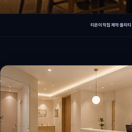
티온이 직접 제작
·
퀄리티