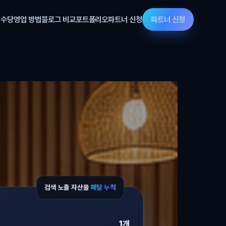
 수당
영업 방법
블로그 비교
포트폴리오
파트너 신청
파트너 신청
검색 노출 자산을
매달 누적
1개