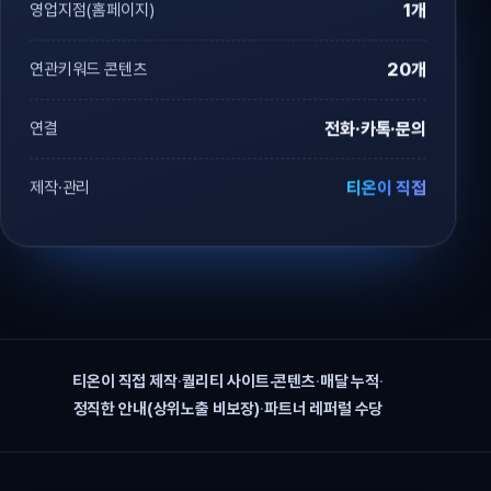
영업지점(홈페이지)
1개
연관키워드 콘텐츠
20개
연결
전화·카톡·문의
제작·관리
티온이 직접
티온이 직접 제작
·
퀄리티 사이트·콘텐츠
·
매달 누적
·
정직한 안내(상위노출 비보장)
·
파트너 레퍼럴 수당