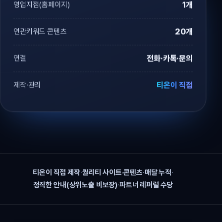
영업지점(홈페이지)
1개
연관키워드 콘텐츠
20개
연결
전화·카톡·문의
제작·관리
티온이 직접
티온이 직접 제작
·
퀄리티 사이트·콘텐츠
·
매달 누적
·
정직한 안내(상위노출 비보장)
·
파트너 레퍼럴 수당