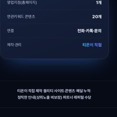
영업지점(홈페이지)
1개
연관키워드 콘텐츠
20개
연결
전화·카톡·문의
제작·관리
티온이 직접
티온이 직접 제작
·
퀄리티 사이트·콘텐츠
·
매달 누적
·
정직한 안내(상위노출 비보장)
·
파트너 레퍼럴 수당