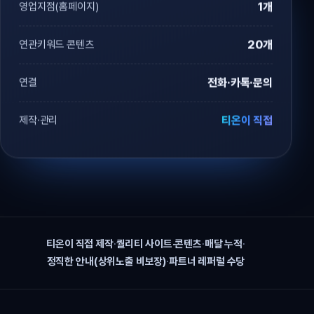
영업지점(홈페이지)
1개
연관키워드 콘텐츠
20개
연결
전화·카톡·문의
제작·관리
티온이 직접
티온이 직접 제작
·
퀄리티 사이트·콘텐츠
·
매달 누적
·
정직한 안내(상위노출 비보장)
·
파트너 레퍼럴 수당