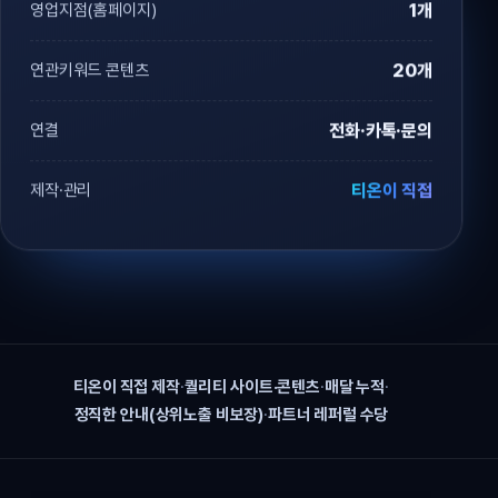
영업지점(홈페이지)
1개
연관키워드 콘텐츠
20개
연결
전화·카톡·문의
제작·관리
티온이 직접
티온이 직접 제작
·
퀄리티 사이트·콘텐츠
·
매달 누적
·
정직한 안내(상위노출 비보장)
·
파트너 레퍼럴 수당