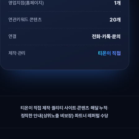
영업지점(홈페이지)
1개
연관키워드 콘텐츠
20개
연결
전화·카톡·문의
제작·관리
티온이 직접
티온이 직접 제작
·
퀄리티 사이트·콘텐츠
·
매달 누적
·
정직한 안내(상위노출 비보장)
·
파트너 레퍼럴 수당