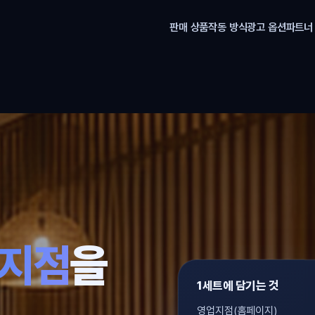
판매 상품
작동 방식
광고 옵션
파트너
,
업지점
을
1세트에 담기는 것
영업지점(홈페이지)