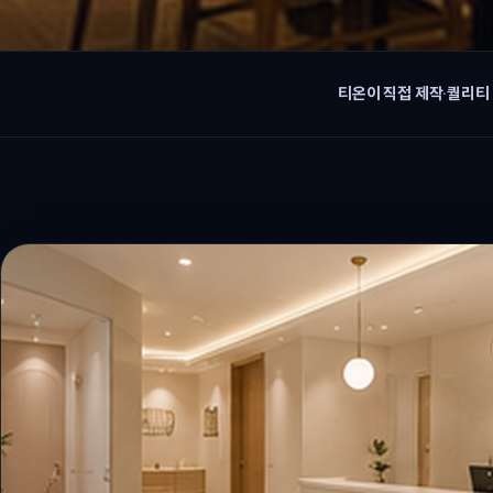
티온이 직접 제작
·
퀄리티