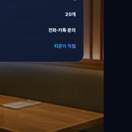
20개
전화·카톡·문의
티온이 직접