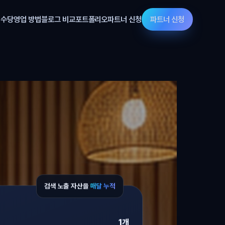
 수당
영업 방법
블로그 비교
포트폴리오
파트너 신청
파트너 신청
검색 노출 자산을
매달 누적
1개