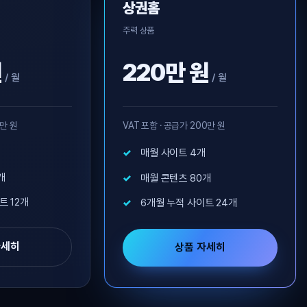
상권홈
주력 상품
원
220만 원
/ 월
/ 월
0만 원
VAT 포함 · 공급가 200만 원
매월 사이트 4개
개
매월 콘텐츠 80개
트 12개
6개월 누적 사이트 24개
자세히
상품 자세히