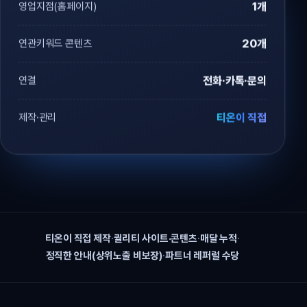
영업지점(홈페이지)
1개
연관키워드 콘텐츠
20개
연결
전화·카톡·문의
제작·관리
티온이 직접
티온이 직접 제작
·
퀄리티 사이트·콘텐츠
·
매달 누적
·
정직한 안내(상위노출 비보장)
·
파트너 레퍼럴 수당