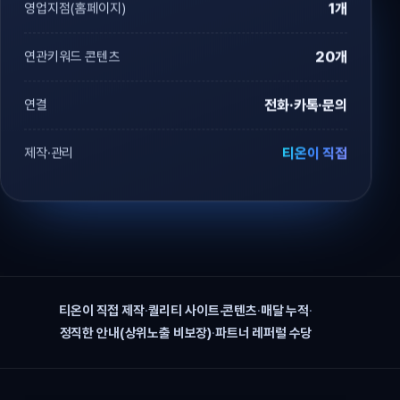
영업지점(홈페이지)
1개
연관키워드 콘텐츠
20개
연결
전화·카톡·문의
제작·관리
티온이 직접
티온이 직접 제작
·
퀄리티 사이트·콘텐츠
·
매달 누적
·
정직한 안내(상위노출 비보장)
·
파트너 레퍼럴 수당