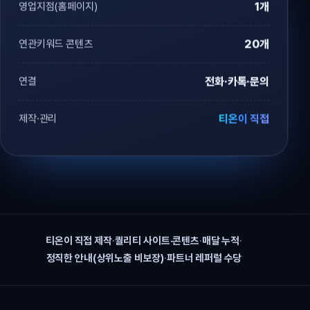
영업지점(홈페이지)
1개
연관키워드 콘텐츠
20개
연결
전화·카톡·문의
제작·관리
티온이 직접
티온이 직접 제작
·
퀄리티 사이트·콘텐츠
·
매달 누적
·
정직한 안내(상위노출 비보장)
·
파트너 레퍼럴 수당