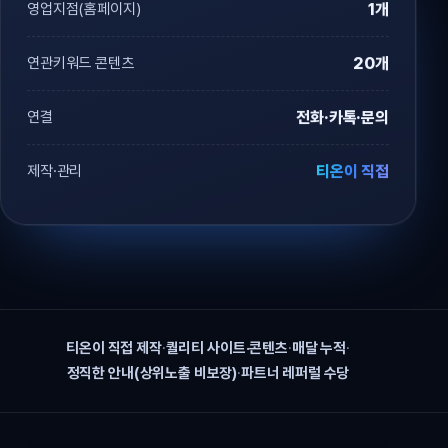
영업지점(홈페이지)
1개
연관키워드 콘텐츠
20개
연결
전화·카톡·문의
제작·관리
티온이 직접
티온이 직접 제작
·
퀄리티 사이트·콘텐츠
·
매달 누적
·
정직한 안내(상위노출 비보장)
·
파트너 레퍼럴 수당