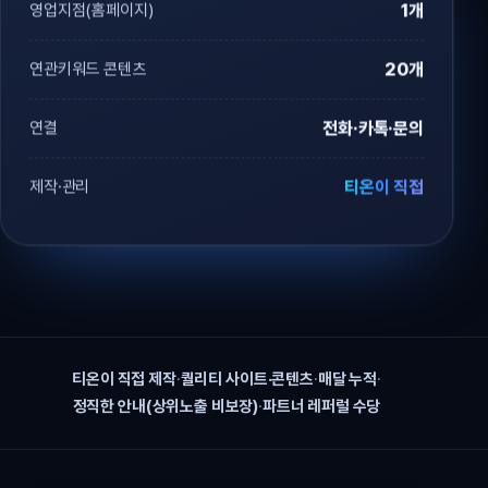
영업지점(홈페이지)
1개
연관키워드 콘텐츠
20개
연결
전화·카톡·문의
제작·관리
티온이 직접
티온이 직접 제작
·
퀄리티 사이트·콘텐츠
·
매달 누적
·
정직한 안내(상위노출 비보장)
·
파트너 레퍼럴 수당