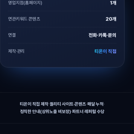
영업지점(홈페이지)
1개
연관키워드 콘텐츠
20개
연결
전화·카톡·문의
제작·관리
티온이 직접
티온이 직접 제작
·
퀄리티 사이트·콘텐츠
·
매달 누적
·
정직한 안내(상위노출 비보장)
·
파트너 레퍼럴 수당