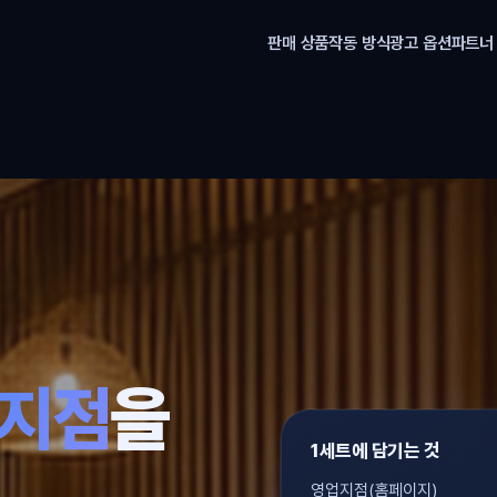
판매 상품
작동 방식
광고 옵션
파트너
,
업지점
을
1세트에 담기는 것
영업지점(홈페이지)