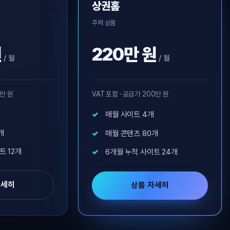
상권홈
주력 상품
원
220만 원
/ 월
/ 월
0만 원
VAT 포함 · 공급가 200만 원
매월 사이트 4개
개
매월 콘텐츠 80개
트 12개
6개월 누적 사이트 24개
자세히
상품 자세히