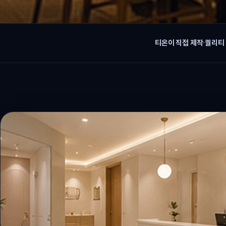
티온이 직접 제작
·
퀄리티