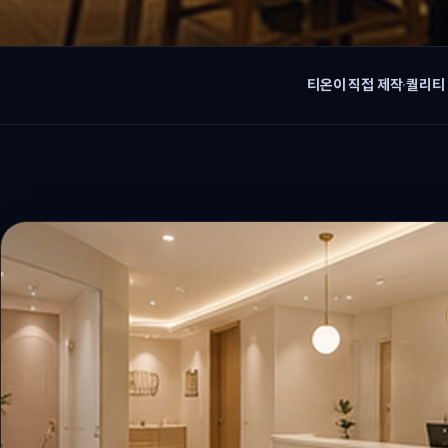
티온이 직접 제작
·
퀄리티