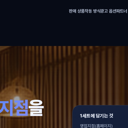
판매 상품
작동 방식
광고 옵션
파트너
,
업지점
을
1세트에 담기는 것
영업지점(홈페이지)