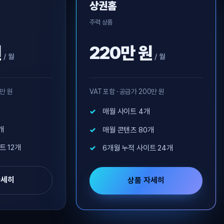
상권홈
주력 상품
원
220만 원
/ 월
/ 월
0만 원
VAT 포함 · 공급가 200만 원
매월 사이트 4개
개
매월 콘텐츠 80개
트 12개
6개월 누적 사이트 24개
자세히
상품 자세히