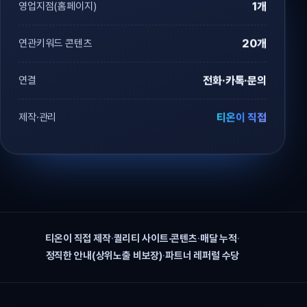
영업지점(홈페이지)
1개
연관키워드 콘텐츠
20개
연결
전화·카톡·문의
제작·관리
티온이 직접
티온이 직접 제작
·
퀄리티 사이트·콘텐츠
·
매달 누적
·
정직한 안내(상위노출 비보장)
·
파트너 레퍼럴 수당