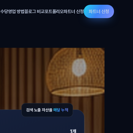
 수당
영업 방법
블로그 비교
포트폴리오
파트너 신청
파트너 신청
검색 노출 자산을
매달 누적
1개