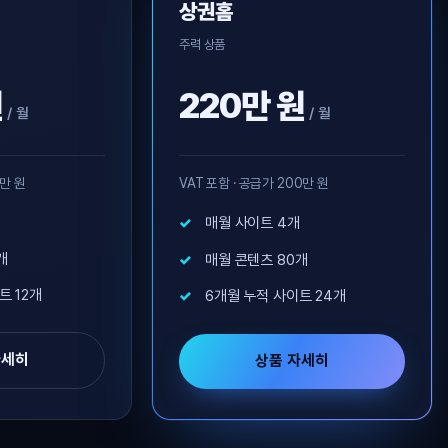
상권홈
주력 상품
원
220만 원
/ 월
/ 월
0만 원
VAT 포함 · 공급가 200만 원
매월 사이트 4개
개
매월 콘텐츠 80개
트 12개
6개월 누적 사이트 24개
자세히
상품 자세히