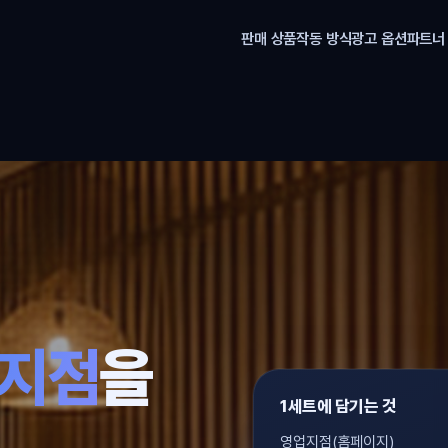
판매 상품
작동 방식
광고 옵션
파트너
,
업지점
을
1세트에 담기는 것
영업지점(홈페이지)