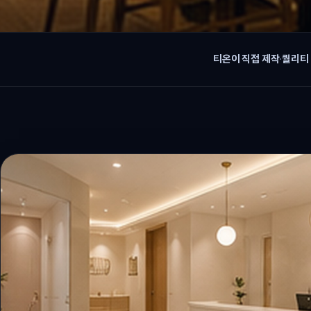
티온이 직접 제작
·
퀄리티